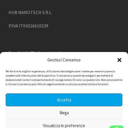
HUB NANOTECH S.R.L.
P.IVA IT04316610239
Email:
info@hub-nanotech.com
Gestisci Consenso
Telefono:
045.4949315
Per fornire le migliori esperienze, utilizziamo tecnologie come i cookie per memorizzare e/o
accedere alle informazioni del dispositivo. Il consenso a queste tecnologie ci permetterà di
elaborare dati come il comportamento di navigazione o ID unici su questo sito. Non acconsentire
o ritirare il consenso può influire negativamente su alcune caratteristiche e funzioni.
Accetta
Nega
© 2023, ALL RIGHT RESERVED -
WEB MARKETING:
Visualizza le preferenze