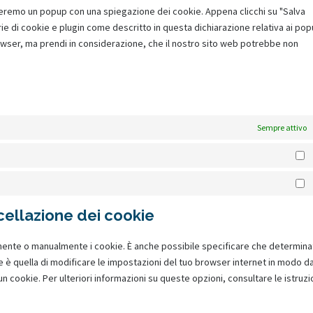
r
i
o
s
e
e
n
streremo un popup con una spiegazione dei cookie. Appena clicchi su "Salva
o
v
t
d
c
s
e
g
r
t
rie di cookie e plugin come descritto in questa dichiarazione relativa ai po
l
i
o
p
e
e
n
o
v
t
browser, ma prendi in considerazione, che il nostro sito web potrebbe non
y
c
s
r
f
r
t
o
i
o
l
e
e
e
a
v
t
g
c
s
a
t
r
s
c
i
o
l
e
e
n
w
v
s
e
c
s
e
l
r
g
i
i
b
e
e
-
i
v
t
c
Sempre attivo
o
w
r
m
n
i
t
e
o
h
v
a
k
c
e
t
k
S
a
i
p
e
e
r
i
t
t
c
s
d
c
M
k
a
s
e
i
o
a
t
t
a
ncellazione dei cookie
v
n
m
r
o
i
p
a
p
k
k
s
p
r
mente o manualmente i cookie. È anche possibile specificare che determina
l
e
t
i
 è quella di modificare le impostazioni del tuo browser internet in modo d
i
t
i
e
 cookie. Per ulteriori informazioni su queste opzioni, consultare le istruzi
a
i
c
n
n
h