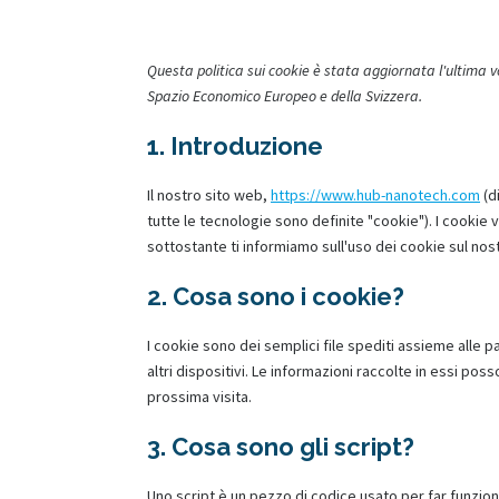
Questa politica sui cookie è stata aggiornata l'ultima vol
Spazio Economico Europeo e della Svizzera.
1. Introduzione
Il nostro sito web,
https://www.hub-nanotech.com
(d
tutte le tecnologie sono definite "cookie"). I cooki
sottostante ti informiamo sull'uso dei cookie sul nos
2. Cosa sono i cookie?
I cookie sono dei semplici file spediti assieme alle p
altri dispositivi. Le informazioni raccolte in essi pos
prossima visita.
3. Cosa sono gli script?
Uno script è un pezzo di codice usato per far funzio