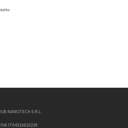
tatto:
HUB NANOTECH S.R.L.
.IVA IT04316610239