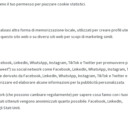
amo il tuo permesso per piazzare cookie statistici.
siasi altra forma di memorizzazione locale, utilizzati per creare profili ut
 questo sito web o su diversi siti web per scopi di marketing simili.
acebook, LinkedIn, WhatsApp, Instagram, TikTok e Twitter per promuovere 
. "tweet") su social network come Facebook, LinkedIn, WhatsApp, Instagram, 
e derivato da Facebook, LinkedIn, WhatsApp, Instagram, TikTok e Twitter e
zare ed elaborare alcune informazioni per la pubblicità personalizzata.
etwork (che possono cambiare regolarmente) per sapere cosa fanno con i tuoi
ati ottenuti vengono anonimizzati quanto possibile. Facebook, LinkedIn,
 Stati Uniti.