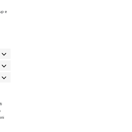
pup e
ti
a
oni