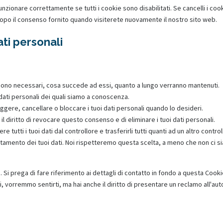
z
g
e
zionare correttamente se tutti i cookie sono disabilitati. Se cancelli i coo
opo il consenso fornito quando visiterete nuovamente il nostro sito web.
dati personali
li sono necessari, cosa succede ad essi, quanto a lungo verranno mantenuti.
i dati personali dei quali siamo a conoscenza.
orreggere, cancellare o bloccare i tuoi dati personali quando lo desideri.
i il diritto di revocare questo consenso e di eliminare i tuoi dati personali.
iedere tutti i tuoi dati dal controllore e trasferirli tutti quanti ad un altro control
 trattamento dei tuoi dati. Noi rispetteremo questa scelta, a meno che non ci s
i. Si prega di fare riferimento ai dettagli di contatto in fondo a questa Cook
, vorremmo sentirti, ma hai anche il diritto di presentare un reclamo all'aut