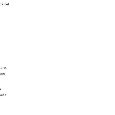
kie nel
lore.
iano
ie
orità