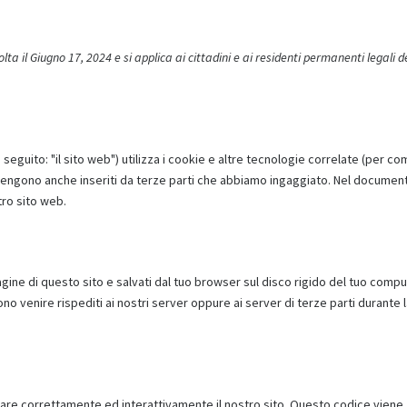
ta il Giugno 17, 2024 e si applica ai cittadini e ai residenti permanenti legali d
i seguito: "il sito web") utilizza i cookie e altre tecnologie correlate (per c
e vengono anche inseriti da terze parti che abbiamo ingaggiato. Nel documen
tro sito web.
agine di questo sito e salvati dal tuo browser sul disco rigido del tuo compu
sono venire rispediti ai nostri server oppure ai server di terze parti durante 
nare correttamente ed interattivamente il nostro sito. Questo codice viene