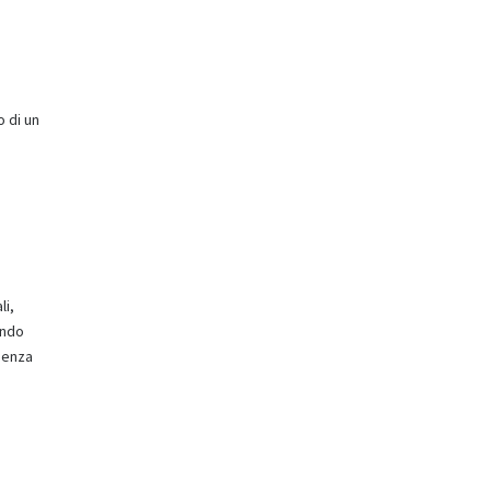
o di un
li,
ando
 senza