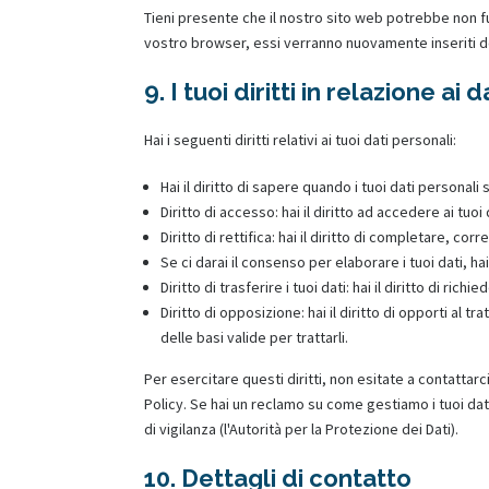
Tieni presente che il nostro sito web potrebbe non fun
vostro browser, essi verranno nuovamente inseriti d
9. I tuoi diritti in relazione ai 
Hai i seguenti diritti relativi ai tuoi dati personali:
Hai il diritto di sapere quando i tuoi dati persona
Diritto di accesso: hai il diritto ad accedere ai tuo
Diritto di rettifica: hai il diritto di completare, c
Se ci darai il consenso per elaborare i tuoi dati, ha
Diritto di trasferire i tuoi dati: hai il diritto di rich
Diritto di opposizione: hai il diritto di opporti al
delle basi valide per trattarli.
Per esercitare questi diritti, non esitate a contattarc
Policy. Se hai un reclamo su come gestiamo i tuoi dati
di vigilanza (l'Autorità per la Protezione dei Dati).
10. Dettagli di contatto