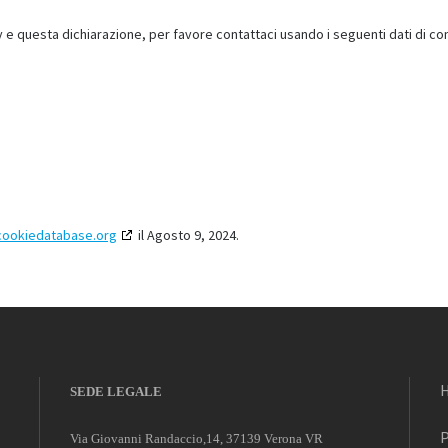
 questa dichiarazione, per favore contattaci usando i seguenti dati di con
cookiedatabase.org
il Agosto 9, 2024.
SEDE LEGALE
P
Via Giovanni Randaccio,14, 37139 Verona VR