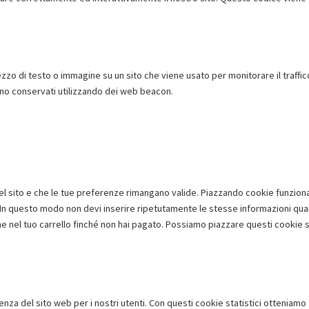
ezzo di testo o immagine su un sito che viene usato per monitorare il traffic
gono conservati utilizzando dei web beacon.
el sito e che le tue preferenze rimangano valide. Piazzando cookie funziona
b. In questo modo non devi inserire ripetutamente le stesse informazioni qu
ane nel tuo carrello finché non hai pagato. Possiamo piazzare questi cookie
ienza del sito web per i nostri utenti. Con questi cookie statistici otteniamo