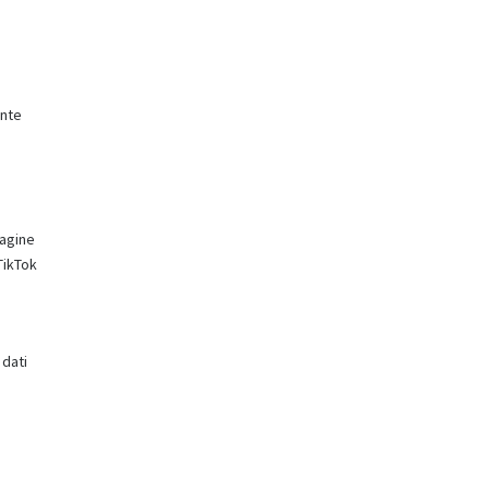
ente
pagine
TikTok
 dati