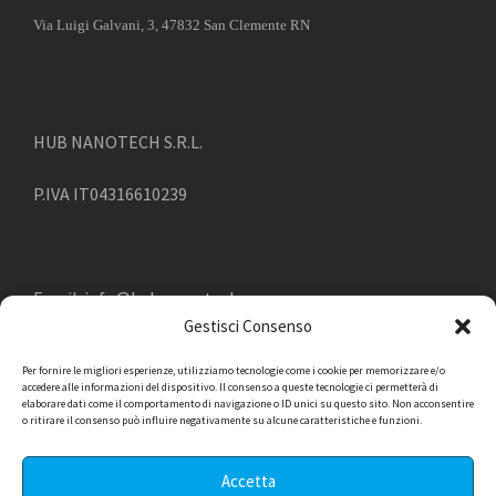
Via Luigi Galvani, 3, 47832 San Clemente RN
HUB NANOTECH S.R.L.
P.IVA IT04316610239
Email:
info@hub-nanotech.com
Gestisci Consenso
Telefon:
045.4949315
Per fornire le migliori esperienze, utilizziamo tecnologie come i cookie per memorizzare e/o
accedere alle informazioni del dispositivo. Il consenso a queste tecnologie ci permetterà di
elaborare dati come il comportamento di navigazione o ID unici su questo sito. Non acconsentire
o ritirare il consenso può influire negativamente su alcune caratteristiche e funzioni.
Accetta