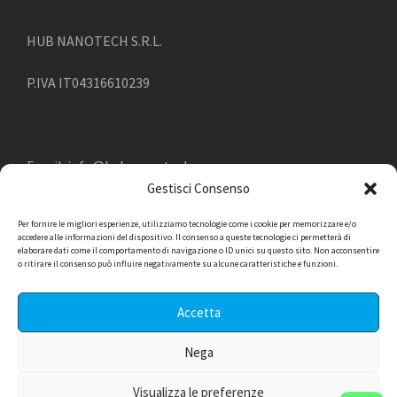
HUB NANOTECH S.R.L.
P.IVA IT04316610239
Email:
info@hub-nanotech.com
Gestisci Consenso
Teléfono:
045.4949315
Per fornire le migliori esperienze, utilizziamo tecnologie come i cookie per memorizzare e/o
accedere alle informazioni del dispositivo. Il consenso a queste tecnologie ci permetterà di
elaborare dati come il comportamento di navigazione o ID unici su questo sito. Non acconsentire
o ritirare il consenso può influire negativamente su alcune caratteristiche e funzioni.
Accetta
Nega
© 2023, ALL RIGHT RESERVED -
WEB MARKETING:
Visualizza le preferenze