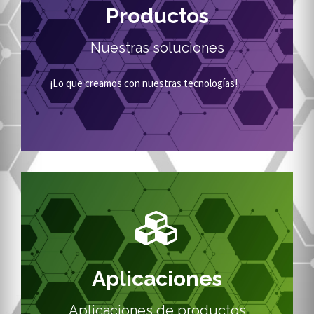
Productos
Productos realizados con nuestra tecnología!
Nuestras soluciones
DESCUBRE PRODUCTOS
¡Lo que creamos con nuestras tecnologías!
Aplicaciones reales
Sectores y contextos
Aplicaciones
Descubre todos los contextos de uso
Aplicaciones de productos