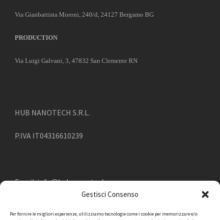
Via Gianbattista Moroni, 240/d, 24127 Bergamo BG
PRODUCTION
Via Luigi Galvani, 3, 47832 San Clemente RN
HUB NANOTECH S.R.L.
P.IVA IT04316610239
Email:
info@hub-nanotech.com
Gestisci Consenso
Téléphone:
045.4949315
Per fornire le migliori esperienze, utilizziamo tecnologie come i cookie per memorizzare e/o